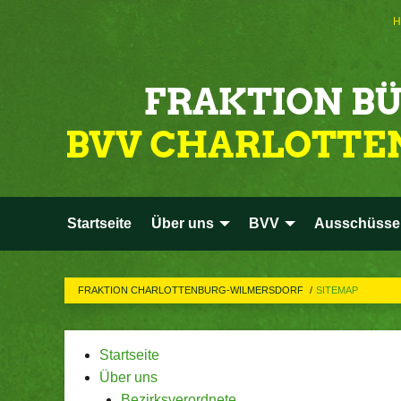
H
Startseite
Über uns
BVV
Ausschüsse
FRAKTION CHARLOTTENBURG-WILMERSDORF
SITEMAP
Startseite
Über uns
Bezirksverordnete