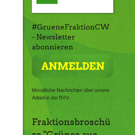
#GrueneFraktionCW
- Newsletter
abonnieren
Monatliche Nachrichten über unsere
Arbeit in der BVV.
Fraktionsbroschü
re "Grünes aus